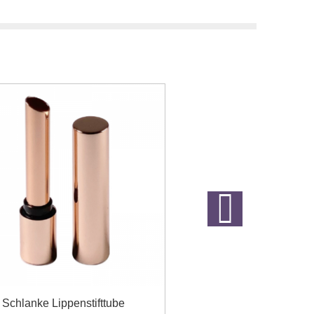
Schlanke Lippenstifttube
10 ml Nagellack-Glas