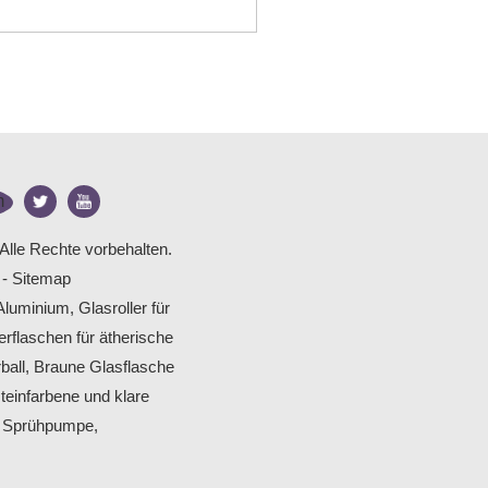
Alle Rechte vorbehalten.
-
Sitemap
 Aluminium
,
Glasroller für
erflaschen für ätherische
ball
,
Braune Glasflasche
teinfarbene und klare
t Sprühpumpe
,