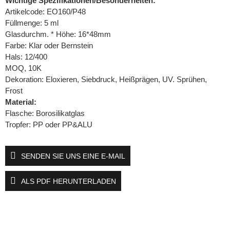
Wichtige Spezifikationen/Besonderheiten:
Artikelcode: EO160/P48
Füllmenge: 5 ml
Glasdurchm. * Höhe: 16*48mm
Farbe: Klar oder Bernstein
Hals: 12/400
MOQ, 10K
Dekoration: Eloxieren, Siebdruck, Heißprägen, UV. Sprühen,
Frost
Material:
Flasche: Borosilikatglas
Tropfer: PP oder PP&ALU
SENDEN SIE UNS EINE E-MAIL
ALS PDF HERUNTERLADEN