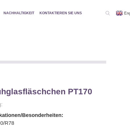
Eng
NACHHALTIGKEIT
KONTAKTIEREN SIE UNS
ühglasfläschchen PT170
:
ikationen/Besonderheiten:
70/R78