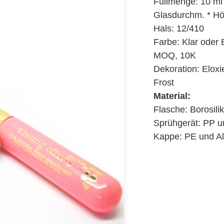
Füllmenge: 10 ml
Glasdurchm. * H
Hals: 12/410
Farbe: Klar oder 
MOQ, 10K
Dekoration: Eloxi
Frost
Material:
Flasche: Borosili
Sprühgerät: PP u
Kappe: PE und A